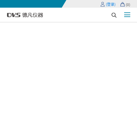
(登录)
(
0
)