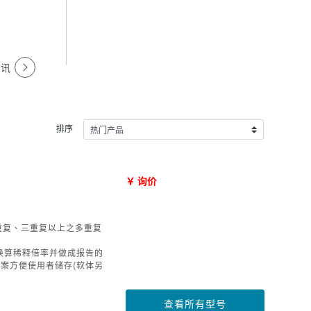
资讯
排序
￥ 询价
重复、三重复以上之多重复
换算稀释倍率并做成报告的
档案方便使用者储存(软体另
查看所有型号