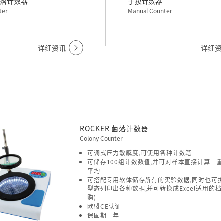
 菌落计数器
手按计数器
ter
Manual Counter
详细资讯
详细
ROCKER 菌落计数器
Colony Counter
可调式压力敏感度,可使用各种计数笔
可储存100组计数数值,并可对样本直接计算二
平均
可搭配专用软体储存所有的实验数据,同时也可
型态列印出各种数据,并可转换成Excel适用的
购)
欧盟CE认证
保固期一年