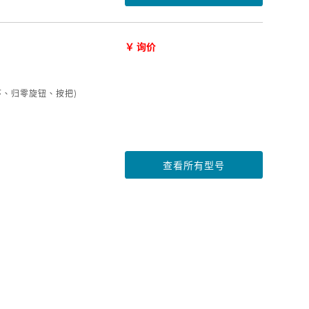
￥ 询价
铁环、归零旋钮、按把)
查看所有型号