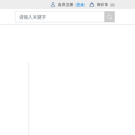
会员注册
询价车
(登录)
(
0
)