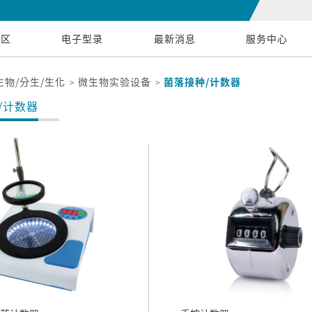
专区
电子型录
最新消息
服务中心
生物/分生/生化
微生物实验设备
菌落接种/计数器
/计数器