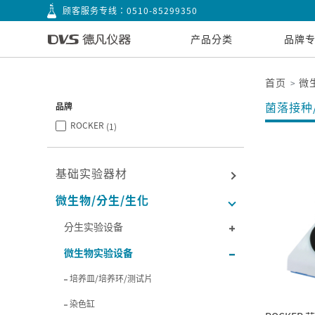
顾客服务专线：
0510-85299350
产品分类
品牌
首页
微
菌落接种
品牌
ROCKER
(1)
基础实验器材
微生物/分生/生化
分生实验设备
微生物实验设备
培养皿/培养环/测试片
染色缸