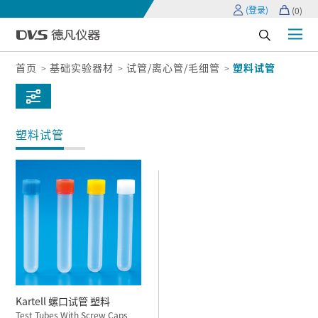
(登录)
(
0
)
首页
基础实验器材
试管/离心管/毛细管
塑料试管
塑料试管
Kartell 螺口试管 塑料
Test Tubes With Screw Caps