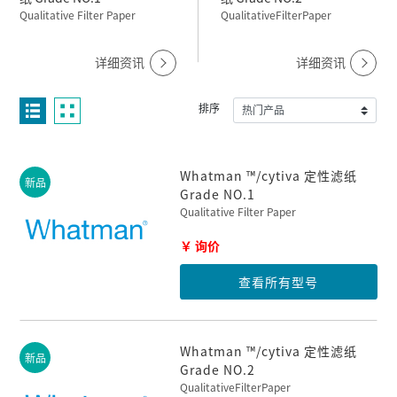
Qualitative Filter Paper
QualitativeFilterPaper
详细资讯
详细资讯
排序
Whatman ™/cytiva 定性滤纸
新品
Grade NO.1
Qualitative Filter Paper
￥ 询价
查看所有型号
Whatman ™/cytiva 定性滤纸
新品
Grade NO.2
QualitativeFilterPaper