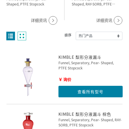
Shaped, PTFE Stopcock
Shaped, RAY-SORB, PTFE
Stopcock
详细资讯
详细资讯
排序
KIMBLE 梨形分液漏斗
Funnel, Separatory, Pear- Shaped,
PTFE Stopcock
￥ 询价
查看所有型号
KIMBLE 梨形分液漏斗 棕色
Funnel, Separatory, Pear- Shaped, RAY-
SORB, PTFE Stopcock