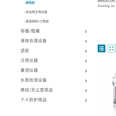
WHEATO
染色缸
Staining Jar
食品微生物设备
菌落接种/计数器
容器/瓶罐
液体处理设备
滤纸
泛用仪器
量测仪器
水质检测设备
擦拭/无尘室用品
个人防护用品