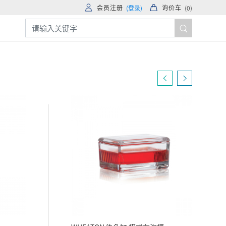
会员注册
询价车
(登录)
(
0
)