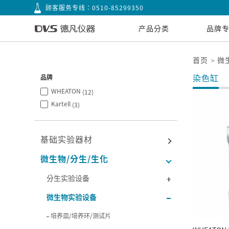
顾客服务专线：
0510-85299350
产品分类
品牌
首页
微
染色缸
品牌
WHEATON
(12)
Kartell
(3)
基础实验器材
微生物/分生/生化
分生实验设备
微生物实验设备
培养皿/培养环/测试片