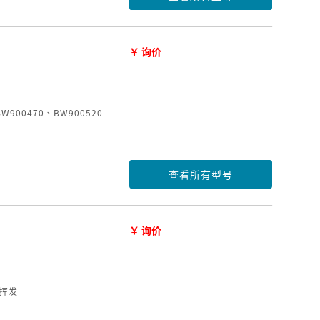
￥ 询价
900470、BW900520
查看所有型号
￥ 询价
剂挥发