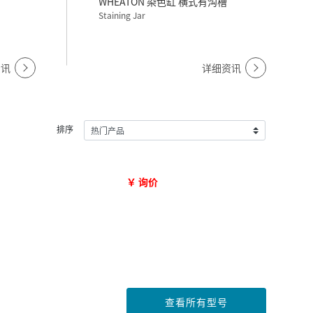
WHEATON 染色缸 横式有沟槽
Staining Jar
资讯
详细资讯
排序
￥ 询价
查看所有型号