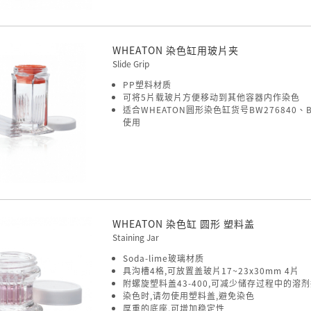
WHEATON 染色缸用玻片夹
Slide Grip
PP塑料材质
可将5片载玻片方便移动到其他容器内作染色
适合WHEATON圆形染色缸货号BW276840、BW
使用
WHEATON 染色缸 圆形 塑料盖
Staining Jar
Soda-lime玻璃材质
具沟槽4格,可放置盖玻片17~23x30mm 4片
附螺旋塑料盖43-400,可减少储存过程中的溶
染色时,请勿使用塑料盖,避免染色
厚重的底座,可增加稳定性