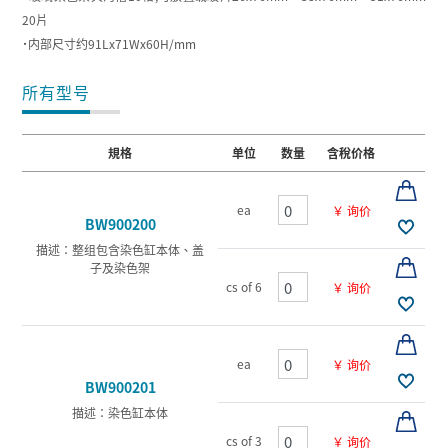
20片
˙内部尺寸约91Lx71Wx60H/mm
所有型号
規格
单位
数量
含稅价格
ea
￥ 询价
BW900200
描述：整组包含染色缸本体、盖
子及染色架
cs of 6
￥ 询价
ea
￥ 询价
BW900201
描述：染色缸本体
cs of 3
￥ 询价