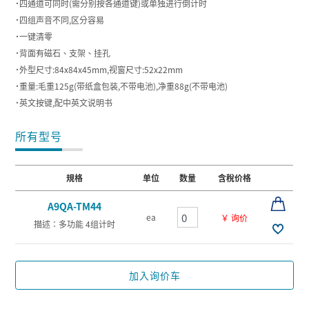
˙四通道可同时(需分别按各通道键)或单独进行倒计时
˙四组声音不同,区分容易
˙一键清零
˙背面有磁石、支架、挂孔
˙外型尺寸:84x84x45mm,视窗尺寸:52x22mm
˙重量:毛重125g(带纸盒包装,不带电池),净重88g(不带电池)
˙英文按键,配中英文说明书
所有型号
規格
单位
数量
含稅价格
A9QA-TM44
ea
￥ 询价
描述：多功能 4组计时
加入询价车