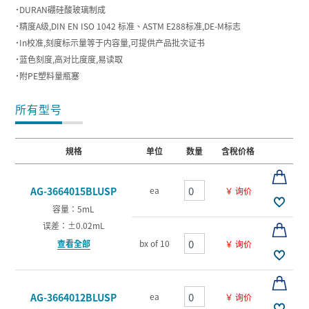
˙DURAN硼硅酸玻璃制成
˙精度A级,DIN EN ISO 1042 标准、ASTM E288标准,DE-M标志
˙In校准,刻度标示量等于内容量,可提供产品批次证书
˙蓝色刻度,高对比度度,易读取
˙附PE塑料量瓶塞
所有型号
規格
单位
数量
含稅价格
ea
AG-3664015BLUSP
￥ 询价
容量：5mL
误差：±0.02mL
查看全部
bx of 10
￥ 询价
ea
AG-3664012BLUSP
￥ 询价