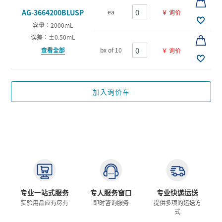
ea
AG-3664200BLUSP
￥ 询价
容量：2000mL
误差：±0.50mL
查看全部
bx of 10
￥ 询价
加入询价车
专业一站式服务
专人服务窗口
专业快递运送
实验用品应有尽有
即时咨询服务
提供多项的运送方
式