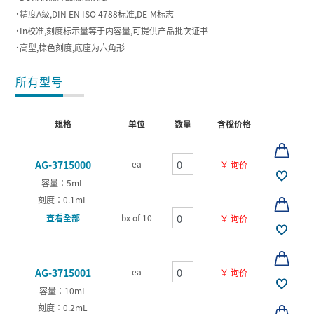
˙精度A级,DIN EN ISO 4788标准,DE-M标志
˙In校准,刻度标示量等于内容量,可提供产品批次证书
˙高型,棕色刻度,底座为六角形
所有型号
規格
单位
数量
含稅价格
ea
AG-3715000
￥ 询价
容量：5mL
刻度：0.1mL
查看全部
bx of 10
￥ 询价
ea
AG-3715001
￥ 询价
容量：10mL
刻度：0.2mL