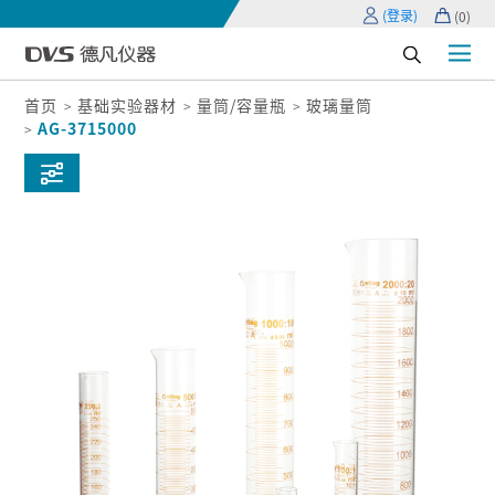
(登录)
(
0
)
首页
基础实验器材
量筒/容量瓶
玻璃量筒
AG-3715000