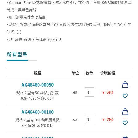
˙Cannon-Fenske式黏度管，依照ASTM标准D445，使用 KG-33硼硅酸玻璃
制成，具黑色刻线
˙用于测量液体之动黏度
˙动黏度系数cSt=概略常数（C）x 液体流过粘度管内两线（图A点到B点）的
时间（T）
˙cP=动黏度cSt x 液体密度g/cm3
所有型号
規格
单位
数量
含稅价格
AK46460-00050
ea
￥ 询价
规格：型号50 动粘度系数
0.8~4cSt 常数0.004
AK46460-00100
ea
￥ 询价
规格：型号100 动粘度系数
3~15cSt 常数0.015