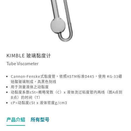
KIMBLE 玻璃黏度计
Tube Viscometer
Cannon-Fenske式黏度管，依照ASTM标准D445，使用 KG-33硼
硅酸玻璃制成，具黑色刻线
用于测量液体之动黏度
动黏度系数cSt=概略常数（C）x 液体流过粘度管内两线（图A点到
B点）的时间（T）
cP=动黏度cSt x 液体密度g/cm3
产品介紹
所有型号