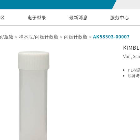
专区
电子型录
最新消息
服务中心
器/瓶罐
样本瓶/闪烁计数瓶
闪烁计数瓶
AK58503-00007
KIMB
Vail, Sci
PE材
瓶身与