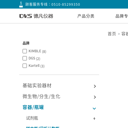
顾客服务专线：
0510-85299350
产品分类
品牌
首页
容
品牌
KIMBLE
(8)
DGS
(2)
Kartell
(3)
基础实验器材
微生物/分生/生化
容器/瓶罐
试剂瓶