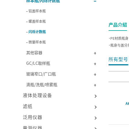
样本瓶/闪烁计数瓶
铝盖样本瓶
螺盖样本瓶
产品介紹
闪烁计数瓶
˙PE材质瓶
微量样本瓶
˙瓶身与盖分
其他容器
所有型号
GC/LC取样瓶
玻璃窄口/广口瓶
滴瓶/洗瓶/喷雾瓶
液体处理设备
A
滤纸
泛用仪器
量测仪器