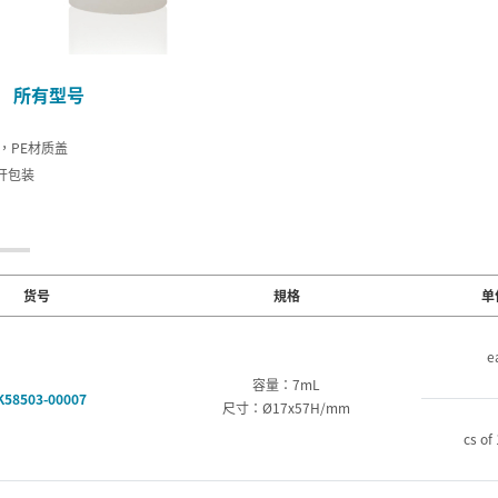
所有型号
身，PE材质盖
开包装
货号
規格
单
e
容量：7mL
K58503-00007
尺寸：Ø17x57H/mm
cs of