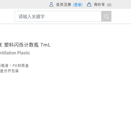
会员注册
询价车
(登录)
(
0
)
LE 塑料闪烁计数瓶 7mL
ntillation Plastic
质瓶身，PE材质盖
盖分开包装