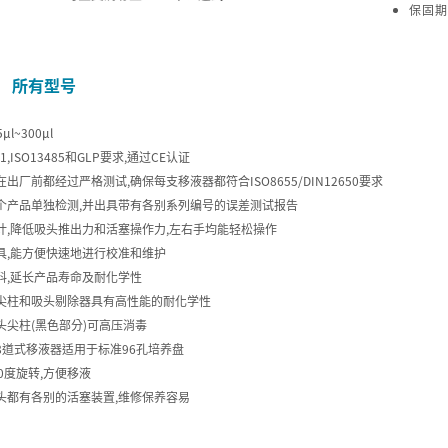
保固期
所有型号
μl~300μl
01,ISO13485和GLP要求,通过CE认证
出厂前都经过严格测试,确保每支移液器都符合ISO8655/DIN12650要求
个产品单独检测,并出具带有各别系列编号的误差测试报告
计,降低吸头推出力和活塞操作力,左右手均能轻松操作
具,能方便快速地进行校准和维护
料,延长产品寿命及耐化学性
尖柱和吸头剔除器具有高性能的耐化学性
头尖柱(黑色部分)可高压消毒
8道式移液器适用于标准96孔培养盘
0度旋转,方便移液
头都有各别的活塞装置,维修保养容易