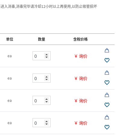
再进入消毒,消毒完毕请冷却12小时以上再使用,以防止吸管损坏
单位
数量
含稅价格
￥ 询价
ea
￥ 询价
ea
￥ 询价
ea
￥ 询价
ea