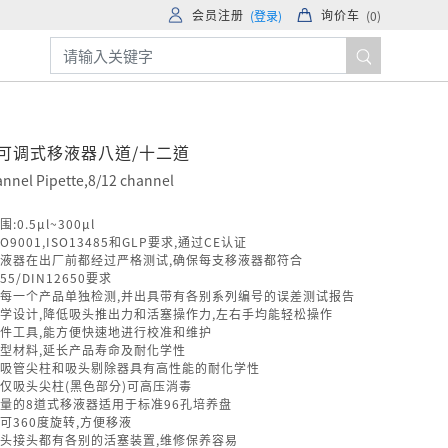
会员注册
询价车
(登录)
(
0
)
B 可调式移液器八道/十二道
annel Pipette,8/12 channel
:0.5μl~300μl
O9001,ISO13485和GLP要求,通过CE认证
液器在出厂前都经过严格测试,确保每支移液器都符合
655/DIN12650要求
每一个产品单独检测,并出具带有各别系列编号的误差测试报告
学设计,降低吸头推出力和活塞操作力,左右手均能轻松操作
件工具,能方便快速地进行校准和维护
型材料,延长产品寿命及耐化学性
吸管尖柱和吸头剔除器具有高性能的耐化学性
仅吸头尖柱(黑色部分)可高压消毒
量的8道式移液器适用于标准96孔培养盘
可360度旋转,方便移液
头接头都有各别的活塞装置,维修保养容易