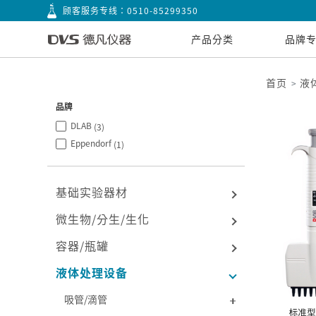
顾客服务专线：
0510-85299350
产品分类
品牌
首页
液
品牌
DLAB
(3)
Eppendorf
(1)
基础实验器材
微生物/分生/生化
容器/瓶罐
液体处理设备
吸管/滴管