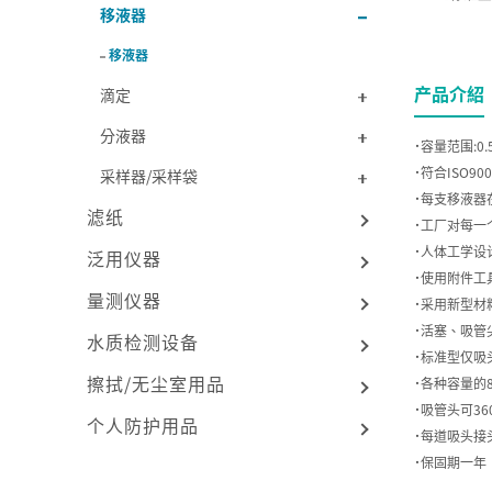
移液器
移液器
产品介紹
滴定
分液器
˙容量范围:0.5
˙符合ISO90
采样器/采样袋
˙每支移液器在
滤纸
˙工厂对每一
˙人体工学设
泛用仪器
˙使用附件工
量测仪器
˙采用新型材
˙活塞、吸管
水质检测设备
˙标准型仅吸
擦拭/无尘室用品
˙各种容量的
˙吸管头可36
个人防护用品
˙每道吸头接
˙保固期一年