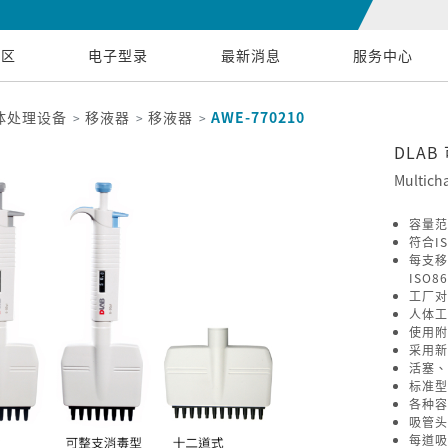
专区
电子型录
最新消息
服务中心
体处理设备
移液器
移液器
AWE-770210
DLA
Multich
容量范围
符合IS
每支移
ISO8
工厂对
人体工
使用附
采用新
活塞、
标准型
各种容
吸管头
每道吸