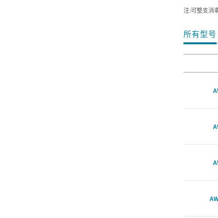
注:可整支消
所有型号
A
A
A
AW