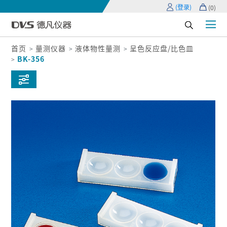
(登录)
(
0
)
首页
量测仪器
液体物性量测
呈色反应盘/比色皿
BK-356