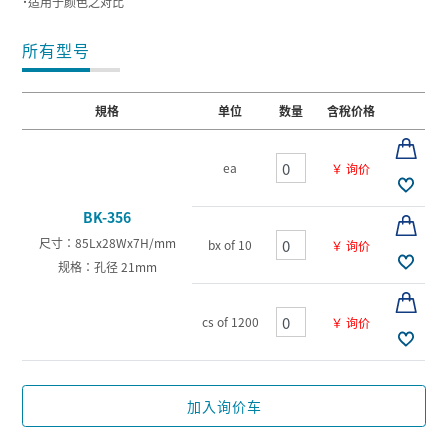
˙适用于颜色之对比
所有型号
規格
单位
数量
含稅价格
ea
￥ 询价
BK-356
尺寸：85Lx28Wx7H/mm
bx of 10
￥ 询价
规格：孔径 21mm
cs of 1200
￥ 询价
加入询价车