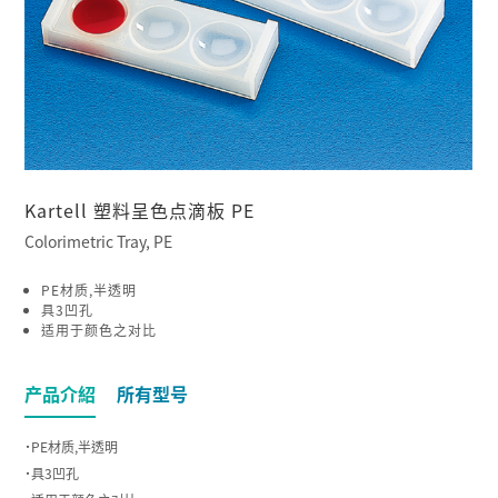
Kartell 塑料呈色点滴板 PE
Colorimetric Tray, PE
PE材质,半透明
具3凹孔
适用于颜色之对比
产品介紹
所有型号
˙PE材质,半透明
˙具3凹孔