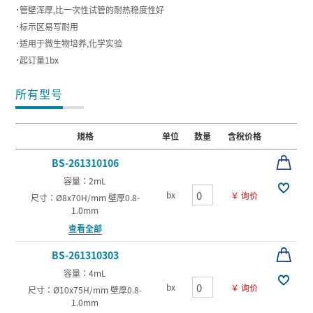
˙管壁浑厚,比一次性试管的耐热稳度性好
˙标示区易写耐用
˙适用于微生物培养,化学实验
˙起订量1bx
所有型号
規格
单位
数量
含稅价格
BS-261310106
容量：2mL
bx
￥ 询价
尺寸：Ø8x70H/mm 壁厚0.8-
1.0mm
查看全部
BS-261310303
容量：4mL
bx
￥ 询价
尺寸：Ø10x75H/mm 壁厚0.8-
1.0mm