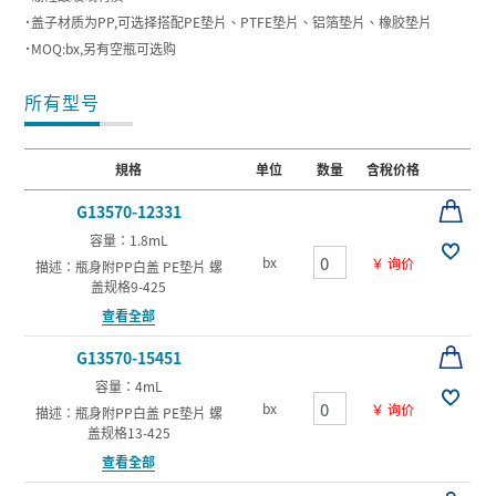
˙盖子材质为PP,可选择搭配PE垫片、PTFE垫片、铝箔垫片、橡胶垫片
˙MOQ:bx,另有空瓶可选购
所有型号
規格
单位
数量
含稅价格
G13570-12331
容量：1.8mL
bx
￥ 询价
描述：瓶身附PP白盖 PE垫片 螺
盖规格9-425
查看全部
G13570-15451
容量：4mL
bx
￥ 询价
描述：瓶身附PP白盖 PE垫片 螺
盖规格13-425
查看全部