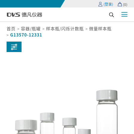
(登录)
(
0
)
首页
容器/瓶罐
样本瓶/闪烁计数瓶
微量样本瓶
G13570-12331